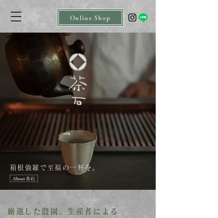
Online Shop
箱根強羅で
至福の一杯を。
厳選した農園、生産者による